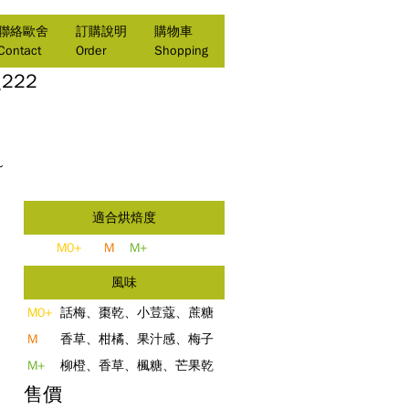
聯絡歐舍
訂購說明
購物車
Contact
Order
Shopping
222
～
適合烘焙度
M0+
M
M+
風味
M0+
話梅、棗乾、小荳蔻、蔗糖
M
香草、柑橘、果汁感、梅子
M+
柳橙、香草、楓糖、芒果乾
售價