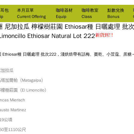
掛耳包
本月豆單
咖啡器材
咖啡教室
點數兌換
ip
Current Offering
Equip
Class
Bonus
洲
尼加拉瓜 檸檬樹莊園 Ethiosar種 日曬處理 批次
Limoncillo Ethiosar Natural Lot 222
 Ethiosar種 日曬處理 批次222，淺烘焙帶有話梅、棗乾、小荳蔻、蔗糖
尼加拉瓜
Matagalpa
馬塔加爾帕（
）
El Limoncillo
檸檬樹莊園（
）
incas Mierisch
austo Martinez
19
公頃
50
1110
至
公尺