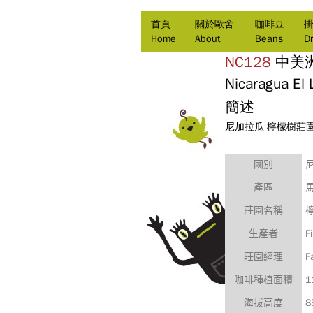
首頁
關於歐舍
咖啡豆
Home
About
Beans
Dr
NC128
中美
Nicaragua El 
簡述
尼加拉瓜 檸檬樹莊園
國別
產區
莊園名稱
F
生產者
F
莊園經理
1
咖啡種植面積
8
海拔高度