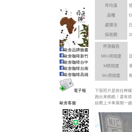
年均溫
E
品種
處理法
2
採收期
杯測報告
歐舍品牌臉書
歐舍咖啡新竹
M0+
烘焙度
歐舍咖啡台中
M
烘焙度
歐舍咖啡台南
歐舍咖啡高雄
M+
烘焙度
電子報
下面照片是前往檸檬
跑出來瞧瞧！還有搭
歐舍客服
紛爬上卡車展開一趟