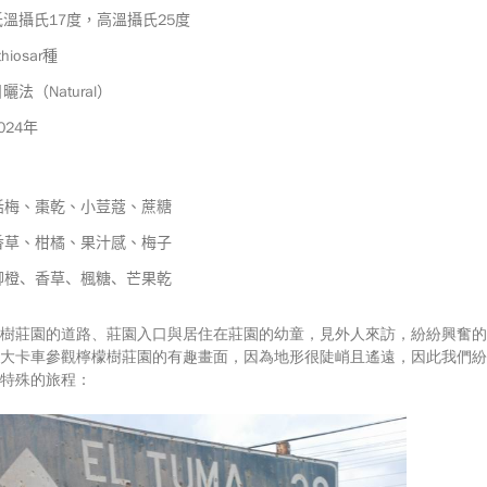
17
25
低溫攝氏
度，高溫攝氏
度
thiosar
種
Natural
日曬法（
）
024
年
話梅、棗乾、小荳蔻、蔗糖
香草、柑橘、果汁感、梅子
柳橙、香草、楓糖、芒果乾
樹莊園的道路、莊園入口與居住在莊園的幼童，見外人來訪，紛紛興奮的
大卡車參觀檸檬樹莊園的有趣畫面，因為地形很陡峭且遙遠，因此我們紛
特殊的旅程：