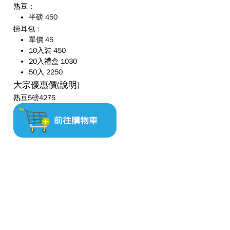
熟豆：
半磅 450
掛耳包：
單價 45
10入裝 450
20入禮盒 1030
50入 2250
大宗優惠價
(說明)
熟豆5磅4275