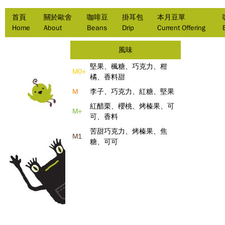
首頁
關於歐舍
咖啡豆
掛耳包
本月豆單
Home
About
Beans
Drip
Current Offering
風味
堅果、楓糖、巧克力、柑
M0+
橘、香料甜
M
李子、巧克力、紅糖、堅果
紅醋栗、櫻桃、烤榛果、可
M+
可、香料
苦甜巧克力、烤榛果、焦
M1
糖、可可