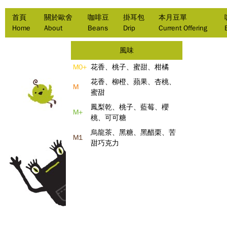
首頁
關於歐舍
咖啡豆
掛耳包
本月豆單
Home
About
Beans
Drip
Current Offering
風味
M0+
花香、桃子、蜜甜、柑橘
花香、柳橙、蘋果、杏桃、
M
蜜甜
鳳梨乾、桃子、藍莓、櫻
M+
桃、可可糖
烏龍茶、黑糖、黑醋栗、苦
M1
甜巧克力