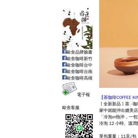
歐舍品牌臉書
歐舍咖啡新竹
歐舍咖啡台中
歐舍咖啡台南
歐舍咖啡高雄
電子報
【茶咖啡COFFEE KIN
〡全新新品〡茶 · 
歐舍客服
家中就能沖出媲美店
「冷泡or熱沖，一
冷泡 12 小時、溫
單包重量：11克/包