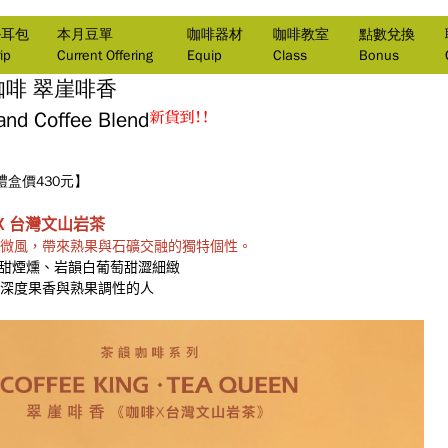
掛耳包
本月豆單
咖啡器材
咖啡教室
點數兌換
ip
Current Offering
Equip
Class
Bonus
咖啡
翠崖啡香
 and Coffee Blend
盒價430元】
X
台灣文山岩茶
微風，帶來熟果與石礦交融的獨特個性。
眼、甜煙燻、岩韻白葡萄甜澀細緻
深度果香與熟果調性的人