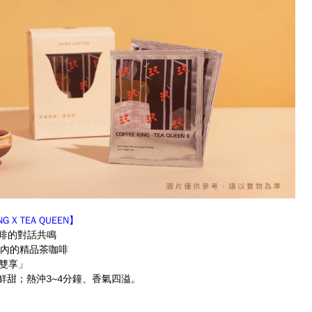
G X TEA QUEEN】
咖啡的對話共鳴
內的精品茶咖啡
包雙享」
潤鮮甜；熱沖3~4分鐘、香氣四溢。