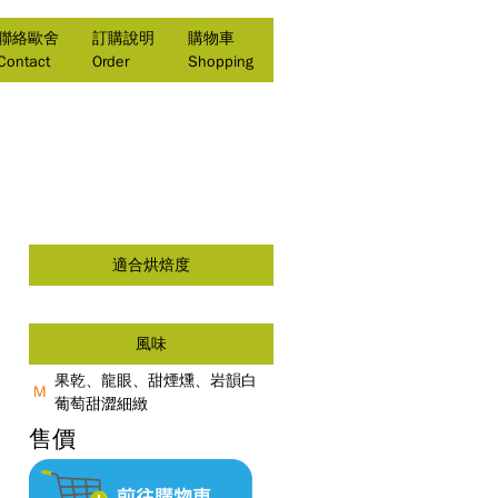
聯絡歐舍
訂購說明
購物車
Contact
Order
Shopping
適合烘焙度
風味
果乾、龍眼、甜煙燻、岩韻白
M
葡萄甜澀細緻
售價