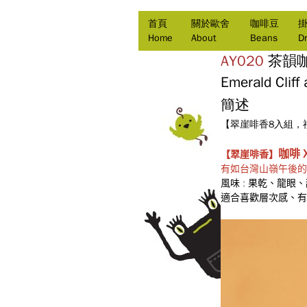
首頁
關於歐舍
咖啡豆
Home
About
Beans
Dr
AY020
茶韻
Emerald Cliff
簡述
【翠崖啡香8入組，禮
咖啡
【翠崖啡香】
有如台灣山嶺午後的
風味 : 果乾、龍
適合喜歡層次感、有