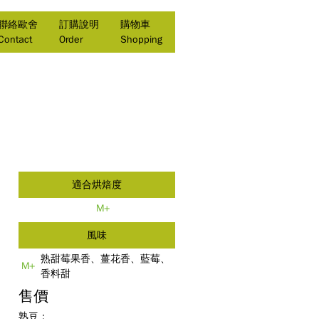
聯絡歐舍
訂購說明
購物車
Contact
Order
Shopping
適合烘焙度
M+
風味
熟甜莓果香、薑花香、藍莓、
M+
香料甜
售價
熟豆：