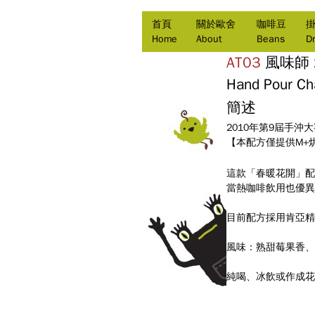
首頁
關於歐舍
咖啡豆
Home
About
Beans
Dr
AT03
風味師
Hand Pour Ch
簡述
2010年第9屆手
【本配方僅提供M+
這款「春暖花開」配
當熱咖啡飲用也優異
目前配方採用肯亞精
風味：熟甜莓果香、
純喝、冰飲或作成花