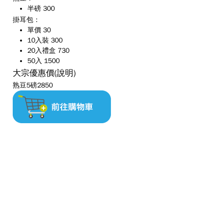
半磅 300
掛耳包：
單價 30
10入裝 300
20入禮盒 730
50入 1500
大宗優惠價
(說明)
熟豆5磅2850