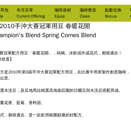
掛耳包
本月豆單
咖啡器材
咖啡教室
點數兌換
ip
Current Offering
Equip
Class
Bonus
2010手沖大賽冠軍用豆 春暖花開
ampion's Blend Spring Comes Blend
沖大賽冠軍配方用豆「春暖花開」，純喝、冰飲或作成花式，都很適合！
烘焙度】
方是2010年第9屆手沖大賽冠軍配方用豆，在比賽中用來製作創意咖啡，
出眾。
選水洗豆，及瓜地馬拉精選高海拔莊園的日曬豆與水洗豆搭配而成。
薑花香、藍莓、香料甜。
式，都很適合。是一款飲用範圍頗廣的好配方。