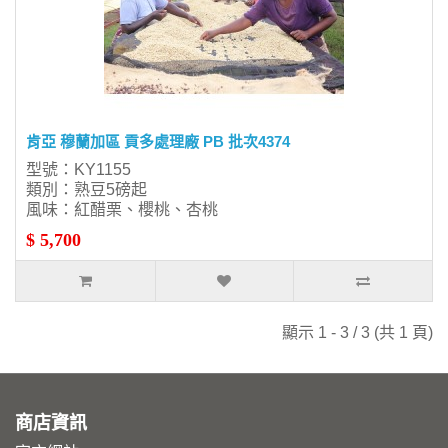
肯亞 穆蘭加區 貢多處理廠 PB 批次4374
型號：KY1155
類別：熟豆5磅起
風味：紅醋栗、櫻桃、杏桃
$ 5,700
顯示 1 - 3 / 3 (共 1 頁)
商店資訊