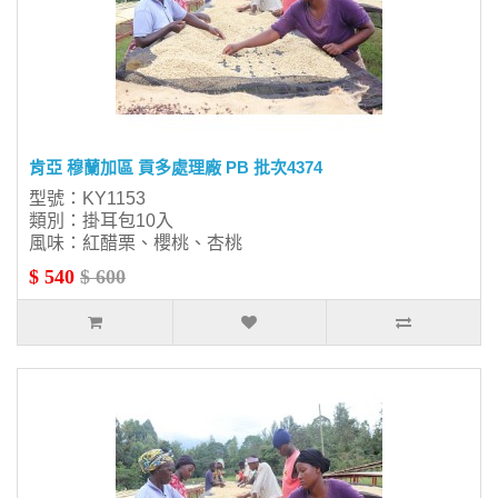
肯亞 穆蘭加區 貢多處理廠 PB 批次4374
型號：KY1153
類別：掛耳包10入
風味：紅醋栗、櫻桃、杏桃
$ 540
$ 600