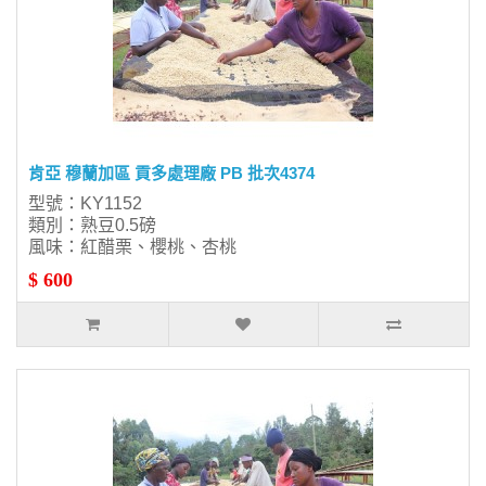
肯亞 穆蘭加區 貢多處理廠 PB 批次4374
型號：KY1152
類別：熟豆0.5磅
風味：紅醋栗、櫻桃、杏桃
$ 600