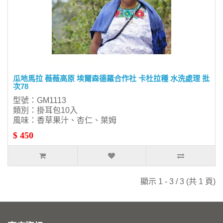
瓜地馬拉 薇薇高原 埃爾森德羅合作社 卡杜拉種 水洗處理 批
次78
型號：GM1113
類別：掛耳包10入
風味：香草果汁、杏仁、萊姆
$ 450
顯示 1 - 3 / 3 (共 1 頁)