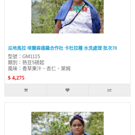
瓜地馬拉 埃爾森德羅合作社 卡杜拉種 水洗處理 批次78
型號：GM1115
類別：熟豆5磅起
風味：香草果汁、杏仁、萊姆
$ 4,275