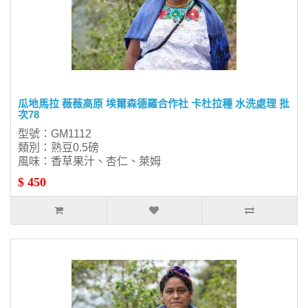
瓜地馬拉 薇薇高原 埃爾森德羅合作社 卡杜拉種 水洗處理 批
次78
型號：GM1112
類別：熟豆0.5磅
風味：香草果汁、杏仁、萊姆
$ 450