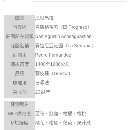
國別
瓜地馬拉
行政區
普羅格雷索（El Progreso）
莊園所在城鎮
San Agustín Acasaguastlán
莊園名稱
賽拉尼亞莊園（La Serranía）
莊園主
Pedro Fernandez
海拔高度
1400至1600公尺
品種
藝伎種（Geisha）
處理法
日曬法
採收期
2024年
杯測報告
M0+
烘焙度
薑花、紅糖、柑橘、櫻桃
M
烘焙度
橘花、柑橘、薄荷、果汁感