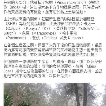
莊園的大部分土地種植了松樹（Pinus maximinoi）與銀合
歡（Inga）樹，這些樹木為下方作物提供遮蔭，同時提供可
作為天然肥料的有機物，並有助於防止土壤侵蝕。
由於海拔高度的關係，莊園所生產的咖啡皆屬於極硬豆
（SHB）等級的精品咖啡。主要種植品種包括：卡太一
（Catuaí）、Kenya 7（K7）、黃薇拉沙契（Yellow Villa
Sarchí）、象豆（Maragogype）、帕卡馬拉
（Pacamara）、藝伎（Geisha）以及 Kimono。
在各個生產區之間，保留了未受干擾的原生植物廊道，讓農
場內擁有清澈的天然湧泉與豐富的在地動物生態。他重視自
然資源的保護，並以將這些資源傳承給未來世代為目標。
佩德羅是一位傳統的生產者，對種植、農藝、加工以及良好
管理具有豐富的知識；而他的女兒瑪麗亞・荷西（Maria
Jose）如今也成為重要的助力，在行銷方面提供支持，並鼓
勵他嘗試不同的處理方法，以提升品質。