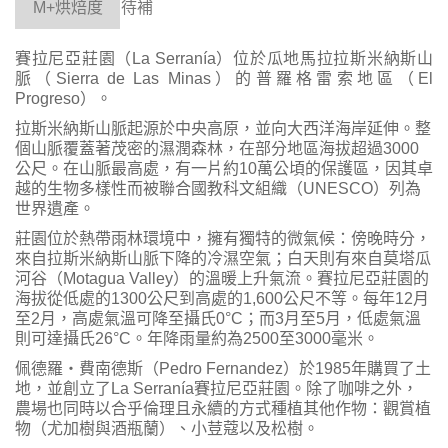
M+
烘焙度
待補
賽拉尼亞莊園（La Serranía）位於瓜地馬拉拉斯米納斯山
脈（Sierra de Las Minas）的普羅格雷索地區（El
Progreso）。
拉斯米納斯山脈起源於中央高原，並向大西洋海岸延伸。整
個山脈覆蓋著茂密的濕潤森林，在部分地區海拔超過3000
公尺。在山脈最高處，有一片約10萬公頃的保護區，因其卓
越的生物多樣性而被聯合國教科文組織（UNESCO）列為
世界遺產。
莊園位於熱帶雨林環境中，擁有獨特的微氣候：傍晚時分，
來自拉斯米納斯山脈下降的冷濕空氣；白天則有來自莫塔瓜
河谷（Motagua Valley）的溫暖上升氣流。賽拉尼亞莊園的
海拔從低處的1300公尺到高處的1,600公尺不等。每年12月
至2月，高處氣溫可降至攝氏0°C；而3月至5月，低處氣溫
則可達攝氏26°C。年降雨量約為2500至3000毫米。
佩德羅・費南德斯（Pedro Fernandez）於1985年購買了土
地，並創立了La Serranía賽拉尼亞莊園。除了咖啡之外，
農場也同時以合乎倫理且永續的方式種植其他作物：觀賞植
物（尤加樹與酒瓶蘭）、小荳蔻以及松樹。