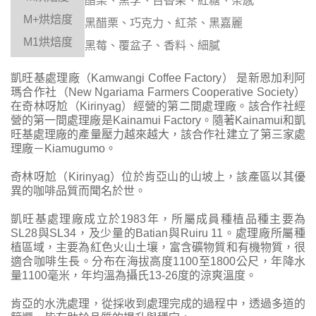
醋栗、黑李、百香果、紅糖、茶感
M
+
烘焙度
黑醋栗、巧克力、紅茶、黑嘉麗
M
1
烘焙度
黑莓、覆盆子、香料、細膩
凱旺基處理廠（Kamwangi Coffee Factory） 是新恩加利阿
瑪合作社（New Ngariama Farmers Cooperative Society）
在奇林呀尬（Kirinyag）經營的第二間處理廠。該合作社經
營的第一間處理廠是Kainamui Factory。隨著Kainamui和凱
旺基處理廠的產量壓力越來越大，該合作社建立了第三家處
理廠－Kiamugumo。
奇林呀尬（Kirinyag）位於肯亞山的山坡上，該產區以其優
異的咖啡品質而聞名於世。
凱旺基處理廠成立於1983年，所屬成員種植品種主要為
SL28與SL34，及少量的Batian與Ruiru 11。處理廠所屬種
植區域，主要為紅色火山土壤，富含礦物質和有機物質，很
適合咖啡生長。分布在海拔高度1100至1800公尺，年降水
量1100毫米，年均溫為攝氏13-26度的涼爽溫度。
肯亞的水洗處理，從採收到處理完成的過程中，透過多道的