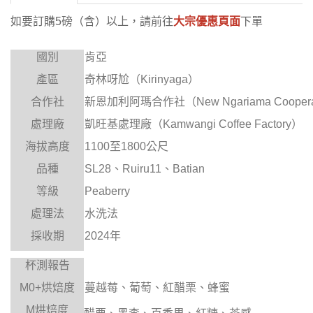
如要訂購5磅（含）以上，請前往
大宗優惠頁面
下單
國別
肯亞
產區
奇林呀尬（Kirinyaga）
合作社
新恩加利阿瑪合作社（New Ngariama Cooperati
處理廠
凱旺基處理廠（Kamwangi Coffee Factory）
海拔高度
1100
至1800公尺
品種
SL28
、Ruiru11、Batian
等級
Peaberry
處理法
水洗
法
採收期
2024
年
杯測報告
M0+
烘焙度
蔓越莓、葡萄、紅醋栗、蜂蜜
M
烘焙度