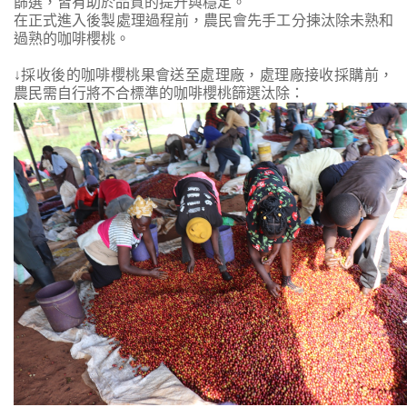
篩選，皆有助於品質的提升與穩定。
在正式進入後製處理過程前，農民會先手工分揀汰除未熟和
過熟的咖啡櫻桃。
↓採收後的咖啡櫻桃果會送至處理
廠
，處理廠接收採購前，
農民需自行將不合標準的咖啡櫻桃篩選汰除：