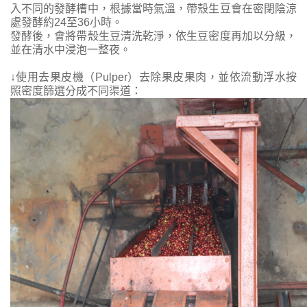
入不同的發酵槽中，根據當時氣溫，帶殼生豆會在密閉陰涼
處發酵約24至36小時。
發酵後，會將帶殼生豆清洗乾淨，依生豆密度再加以分級，
並在清水中浸泡一整夜。
↓使用
去果皮機（Pulper）
去
除果皮果肉
，並依流動浮水按
照密度篩選分成不同渠道：