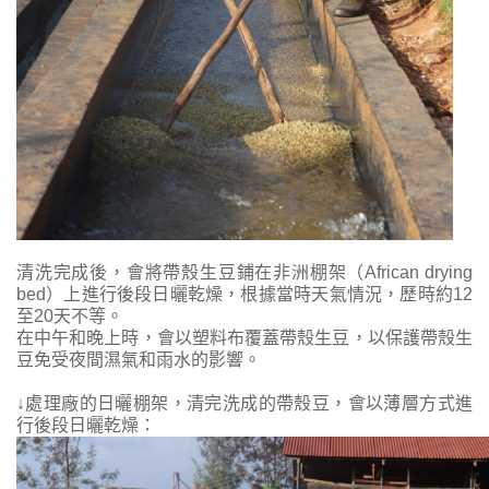
清洗完成後，會將帶殼生豆鋪在非洲棚架（African drying
bed）上進行後段日曬乾燥，根據當時天氣情況，歷時約12
至20天不等。
在中午和晚上時，會以塑料布覆蓋帶殼生豆，以保護帶殼生
豆免受夜間濕氣和雨水的影響。
↓
處理廠的日曬棚架，清完洗成的帶殼豆，會以薄層方式進
行後段日曬乾燥：