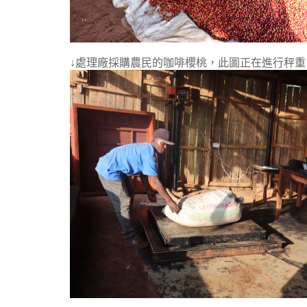
↓處理廠採購農民的咖啡櫻桃，此圖正在進行秤重