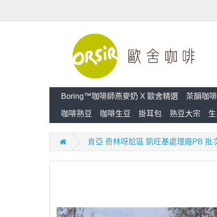
Boring™咖啡師燕麥奶 X 歐舍精選
茶韻咖啡
咖啡熟豆
咖啡生豆
掛耳包
熟豆大宗
生
肯亞 奇林呀尬區 凱旺基處理廠PB 批次