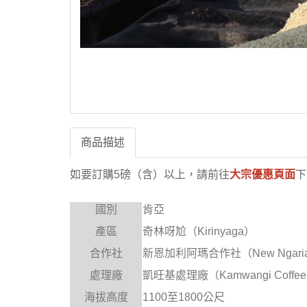
商品描述
如要訂購5磅（含）以上，請前往
大宗優惠頁面
下
國別
肯亞
產區
奇林呀尬（Kirinyaga）
合作社
新恩加利阿瑪合作社（New Ngariama 
處理廠
凱旺基處理廠（Kamwangi Coffee 
海拔高度
1100
至1800公尺