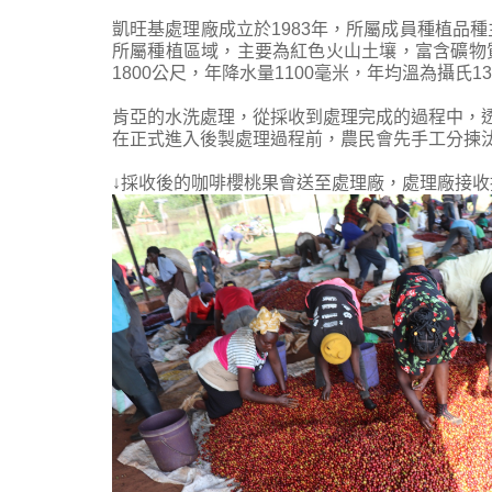
凱旺基處理廠成立於1983年，所屬成員種植品種主要為S
所屬種植區域，主要為紅色火山土壤，富含礦物質
1800公尺，年降水量1100毫米，年均溫為攝氏1
肯亞的水洗處理，從採收到處理完成的過程中，
在正式進入後製處理過程前，農民會先手工分揀
↓採收後的咖啡櫻桃果會送至處理
廠
，處理廠接收