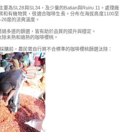
L28與SL34，及少量的Batian與Ruiru 11。處理廠
和有機物質，很適合咖啡生長。分布在海拔高度1100至
3-26度的涼爽溫度。
透過多道的篩選，皆有助於品質的提升與穩定。
汰除未熟和過熟的咖啡櫻桃。
採購前，農民需自行將不合標準的咖啡櫻桃篩選汰除：