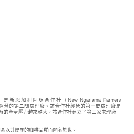
y） 是新恩加利阿瑪合作社（New Ngariama Farmers
irinyag）經營的第二間處理廠。該合作社經營的第一間處理廠是
i和凱旺基處理廠的產量壓力越來越大，該合作社建立了第三家處理廠－
該產區以其優異的咖啡品質而聞名於世。