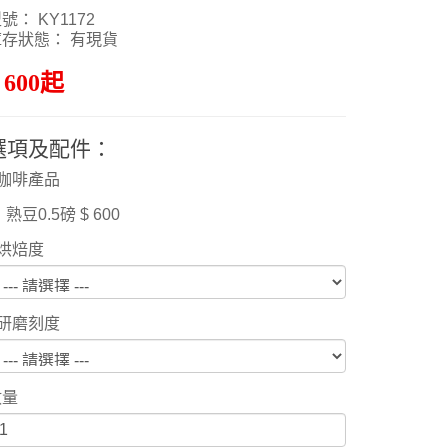
號： KY1172
庫存狀態： 有現貨
 600起
選項及配件：
咖啡產品
熟豆0.5磅 $ 600
烘焙度
研磨刻度
數量