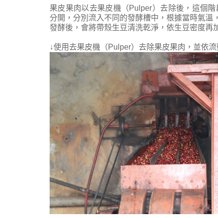
果皮果肉以去果皮機（Pulper）去除後，這
分開，分別流入不同的發酵槽中，根據當時氣溫，
發酵後，會將帶殼生豆清洗乾淨，依生豆密度再
↓使用
去果皮機（Pulper）
去
除果皮果肉
，並依流