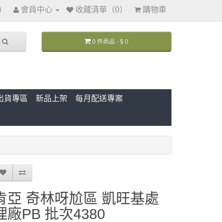
訊）
會員中心
收藏清單（0）
購物車
0 件商品 - $ 0
出貨專區
新品上架
每月配送專案
肯亞 奇林呀尬區 凱旺基處
理廠PB 批次4380