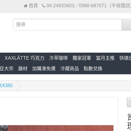
首頁
04-24933603／0988-687071（不收簡
XAXLĀTTE 巧克力
冷萃咖啡
獨家冠軍
當月主推
快速
豆大宗
器材
加購湊免運
冷藏商品
點數兌換
4380