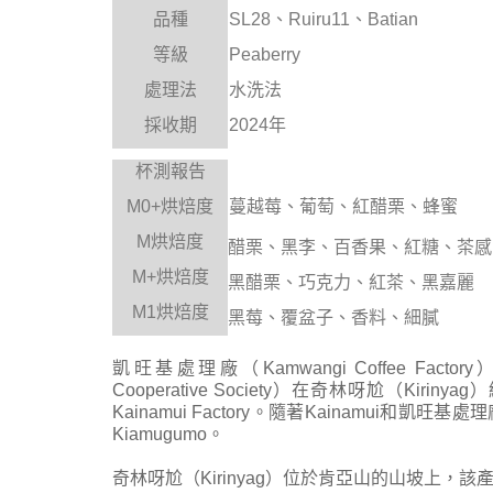
品種
SL28
、Ruiru11、Batian
等級
Peaberry
處理法
水洗
法
採收期
2024
年
杯測報告
M0+
烘焙度
蔓越莓、葡萄、紅醋栗、蜂蜜
M
烘焙度
醋栗、黑李、百香果、紅糖、茶感
M
+
烘焙度
黑醋栗、巧克力、紅茶、黑嘉麗
M
1
烘焙度
黑莓、覆盆子、香料、細膩
凱旺基處理廠（Kamwangi Coffee Factor
Cooperative Society）在奇林呀尬（K
Kainamui Factory。隨著Kainamu
Kiamugumo。
奇林呀尬（Kirinyag）位於肯亞山的山坡上，