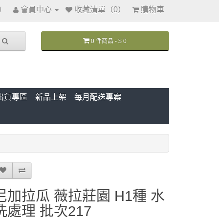
訊）
會員中心
收藏清單（0）
購物車
0 件商品 - $ 0
出貨專區
新品上架
每月配送專案
尼加拉瓜 薇拉莊園 H1種 水
洗處理 批次217