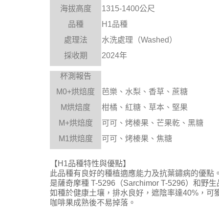
海拔高度
1315-1400公尺
品種
H1品種
處理法
水洗處理（Washed）
採收期
2024年
杯測報告
M0+
烘焙度
芭樂、水梨、香草、蔗糖
M
烘焙度
柑橘、紅糖、草本、堅果
M+
烘焙度
可可、烤榛果、芒果乾、黑糖
M1
烘焙度
可可、烤榛果、焦糖
【H1品種特性與優點】
此品種有良好的種植適應能力及抗葉鏽病的優點
是薩奇摩種 T-5296（Sarchimor T-5296
如種於健康土壤，排水良好，遮陰率達40%，可
咖啡果成熟後不易掉落。