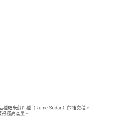
。
）和野生品種羅米蘇丹種（Rume Sudan）的雜交種。
獲得極高產量。