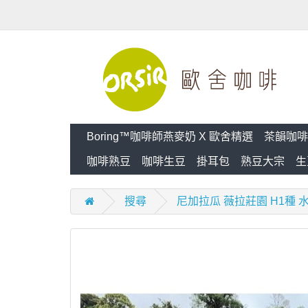
Boring™咖啡師燕麥奶 X 歐舍精選
茶韻咖啡
咖啡熟豆
咖啡生豆
掛耳包
熟豆大宗
生
搜尋
尼加拉瓜 薇拉莊園 H1種 水