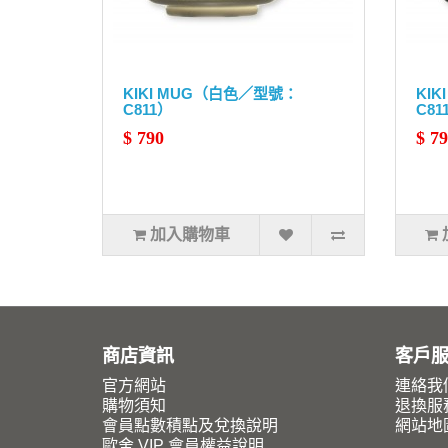
KIKI MUG（白色／型號：
KI
C811）
C81
$ 790
$ 7
加入購物車
商店資訊
客戶
官方網站
連絡我
購物須知
退換服
會員點數積點及兌換說明
網站地
歐舍 VIP 會員權益說明