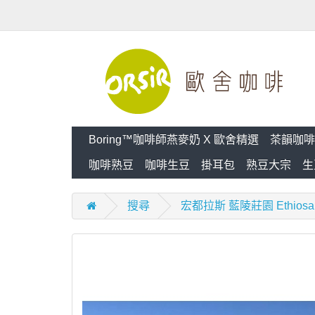
Boring™咖啡師燕麥奶 X 歐舍精選
茶韻咖啡
咖啡熟豆
咖啡生豆
掛耳包
熟豆大宗
生
搜尋
宏都拉斯 藍陵莊園 Ethios