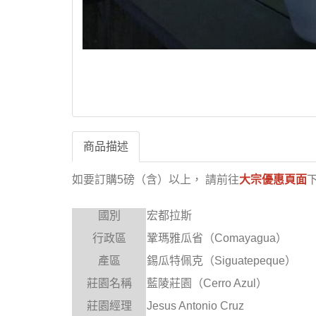
商品描述
如要訂購5磅（含）以上，
請前往
大宗優惠頁面
國別
宏都拉斯
行政區
鞏瑪雅瓜省（
Comayagua
）
產區
錫瓜特佩克
（
Siguatepeque
）
莊園名稱
藍陵莊園
（
Cerro Azul
）
莊園經理
Jesus Antonio Cruz