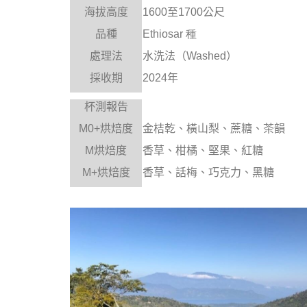
海拔高度
1600
至
1700
公尺
品種
Ethiosar 種
處理法
水洗法
（
Washed
）
採收期
2024
年
杯測報告
M0+烘焙度
金桔乾、橫山梨、蔗糖、茶韻
M烘焙度
香草、柑橘、堅果、紅糖
M+烘焙度
香草、話梅、巧克力、黑糖