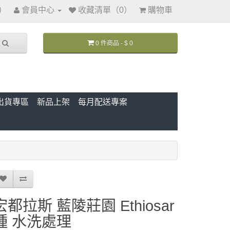
訊）
會員中心
收藏清單（0）
購物車
0 件商品 - $ 0
出貨專區
新品上架
每月配送專案
宏都拉斯 藍陵莊園 Ethiosar
種 水洗處理