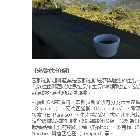
【宏都拉斯介紹】
宏都拉斯咖啡產業是宏都拉斯經濟與歷史的重要一
代以往由鄰國瓜地馬拉長年主導的龍頭地位。宏
群島的外島也能栽種咖啡。
根據IHCAFE資料，宏都拉斯咖啡可分為六大產
（Opalaca）、蒙德西猶斯（Montecillos）、鞏瑪
拉索（El Paraiso），生產精品的海拔區域平均
這些區域栽種的咖啡，69%屬於HG級，12%為SH
栽種品種主要有鐵皮卡種（Typica）、波旁種（Bour
Sarchi）與連匹拉種（Lempira）等。