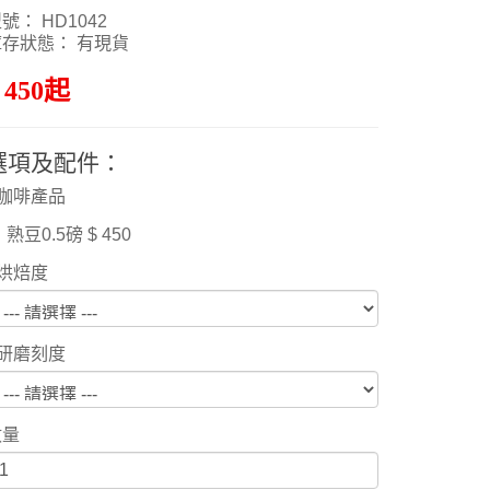
號： HD1042
庫存狀態： 有現貨
 450起
選項及配件：
咖啡產品
熟豆0.5磅 $ 450
烘焙度
研磨刻度
數量