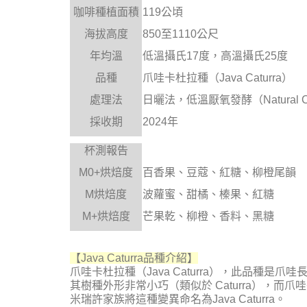
咖啡種植面積
119公頃
海拔高度
850至1110公尺
年均溫
低溫攝氏17度，高溫攝氏25度
品種
爪哇卡杜拉種（Java Caturra）
處理法
日曬法，低溫厭氧發酵（Natural Col
採收期
2024年
杯測報告
M0+烘焙度
百香果、豆蔻、紅糖、柳橙尾韻
M烘焙度
波蘿蜜、甜橘、榛果、紅糖
M+烘焙度
芒果乾、柳橙、香料、黑糖
【
Java Caturra
品種介紹
】
爪哇卡杜拉種（Java Caturra），此品種是爪哇
其樹種外形非常小巧（類似於 Caturra），而
米瑞許家族將這種變異命名為Java Caturra。