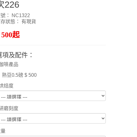
次226
號： NC1322
庫存狀態： 有現貨
 500起
選項及配件：
咖啡產品
熟豆0.5磅 $ 500
烘焙度
研磨刻度
數量