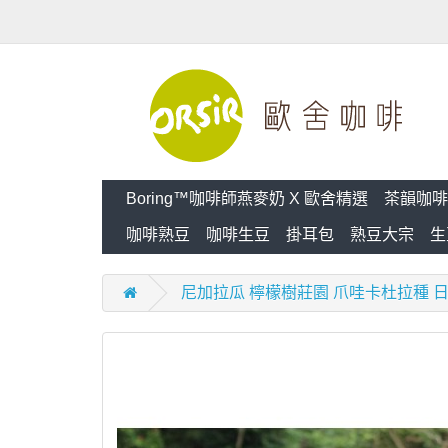
Boring™咖啡師燕麥奶 X 歐舍精選
茶韻咖啡
咖啡熟豆
咖啡生豆
掛耳包
熟豆大宗
生
尼加拉瓜 檸檬樹莊園 爪哇卡杜拉種 日