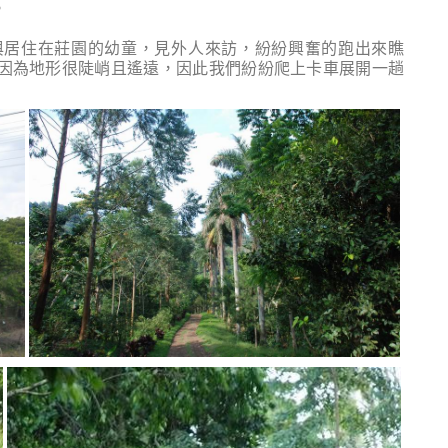
。
與居住在莊園的幼童，見外人來訪，紛紛興奮的跑出來瞧
因為地形很陡峭且遙遠，因此我們紛紛爬上卡車展開一趟