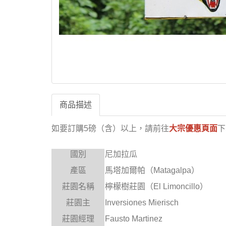
商品描述
如要訂購5磅（含）以上，
請前往
大宗優惠頁面
下
國別
尼加拉瓜
產區
馬塔加爾帕（Matagalpa）
莊園名稱
檸檬樹莊園（El Limoncillo）
莊園主
Inversiones Mierisch
莊園經理
Fausto Martinez