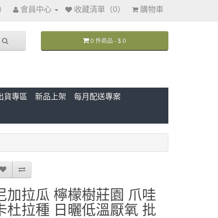
訊）
會員中心
收藏清單（0）
購物車
0 件商品 - $ 0
出貨專區
新品上架
每月配送專案
尼加拉瓜 檸檬樹莊園 爪哇
卡杜拉種 日曬低溫厭氧 批