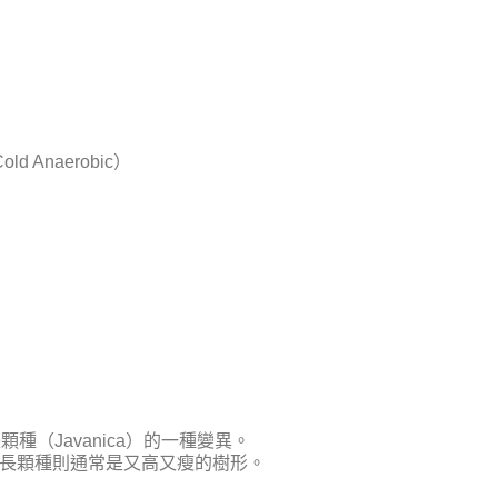
d Anaerobic）
長顆種（Javanica）的一種變異。
爪哇長顆種則通常是又高又瘦的樹形。