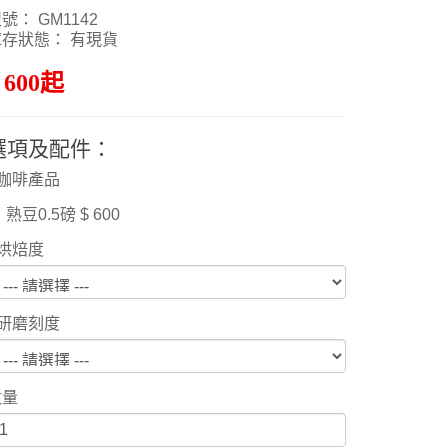
號： GM1142
庫存狀態： 有現貨
 600起
選項及配件：
咖啡產品
熟豆0.5磅 $ 600
烘焙度
研磨刻度
數量