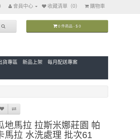
訊）
會員中心
收藏清單（0）
購物車
0 件商品 - $ 0
出貨專區
新品上架
每月配送專案
瓜地馬拉 拉斯米娜莊園 帕
卡馬拉 水洗處理 批次61