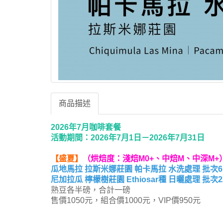
商品描述
2026年7月咖啡套餐
活動期間：2026年7月1日－2026年7月31日
【
盛夏
】
（烘焙度：淺焙M0+、中焙M、中深M+
瓜地馬拉 拉斯米娜莊園 帕卡馬拉 水洗處理 批次6
尼加拉瓜 檸檬樹莊園 Ethiosar種 日曬處理 批次2
熟豆各半磅，合計一磅
售價1050元，組合價1000元，VIP價950元