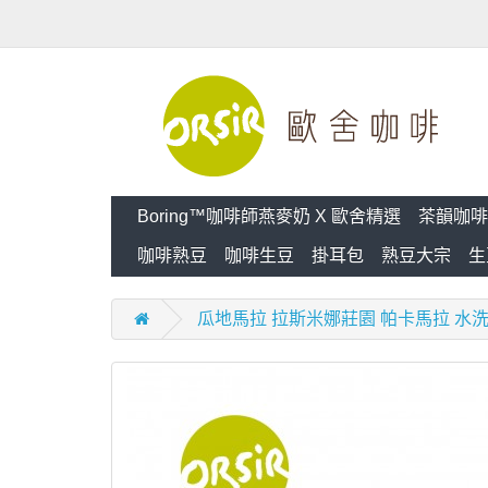
Boring™咖啡師燕麥奶 X 歐舍精選
茶韻咖啡
咖啡熟豆
咖啡生豆
掛耳包
熟豆大宗
生
瓜地馬拉 拉斯米娜莊園 帕卡馬拉 水洗