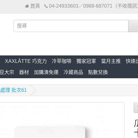
首頁
04-24933603／0988-687071（不收簡
XAXLĀTTE 巧克力
冷萃咖啡
獨家冠軍
當月主推
快速
豆大宗
器材
加購湊免運
冷藏商品
點數兌換
處理 批次61