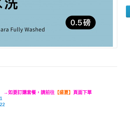
）
→如要訂購套餐，請前往
【
盛夏
】
頁面下單
1
22