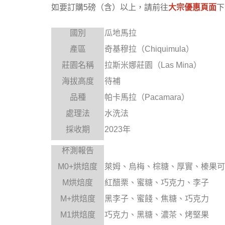
如要訂購5磅（含）以上，請前往
大宗優惠頁面
下
國別
瓜地馬拉
產區
奇基穆拉
（
Chiquimula
）
莊園名稱
拉斯米娜莊園
（
Las Mina
）
海拔高度
待補
品種
帕卡馬拉
（
Pacamara
）
處理法
水洗法
採收期
2023
年
杯測報告
M0+
烘焙度
萊姆、烏梅、棕糖、厚實、榛果可
M
烘焙度
紅醋栗、蜜糖、巧克力、李子
M+
烘焙度
黑李子、蜜餞、焦糖、巧克力
M1
烘焙度
巧克力、黑糖、濃茶、烤堅果