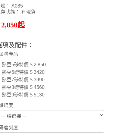
號： A085
庫存狀態： 有現貨
 2,850起
選項及配件：
咖啡產品
熟豆5磅特價 $ 2,850
熟豆6磅特價 $ 3420
熟豆7磅特價 $ 3990
熟豆8磅特價 $ 4560
熟豆9磅特價 $ 5130
烘焙度
研磨刻度