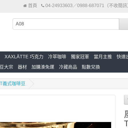
首頁
04-24933603／0988-687071（不收簡
XAXLĀTTE 巧克力
冷萃咖啡
獨家冠軍
當月主推
快速
豆大宗
器材
加購湊免運
冷藏商品
點數兌換
NT義式咖啡豆