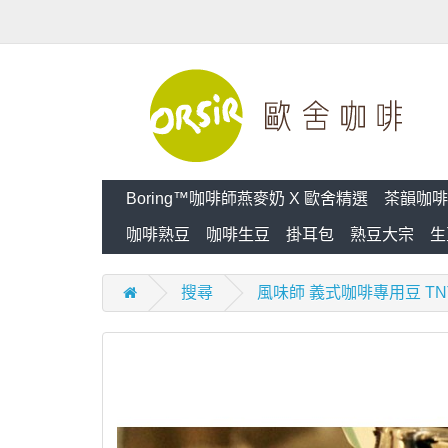
Boring™咖啡師燕麥奶 X 歐舍精選
茶韻咖啡
咖啡熟豆
咖啡生豆
掛耳包
熟豆大宗
生
搜尋
風味師 義式咖啡專用豆 T