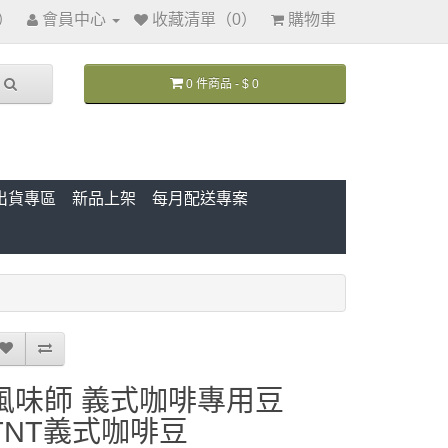
訊）
會員中心
收藏清單（0）
購物車
0 件商品 - $ 0
出貨專區
新品上架
每月配送專案
風味師 義式咖啡專用豆
TNT義式咖啡豆