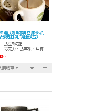
師 義式咖啡專用豆 摩卡•爪
衣索匹亞與爪哇優質豆）
：熟豆5磅起
：巧克力、熟莓果、焦糖
850
入購物車