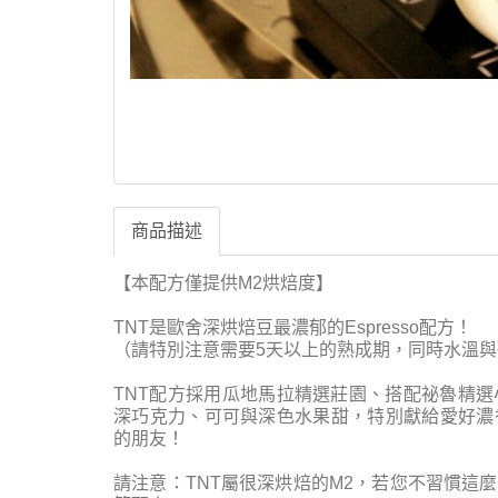
商品描述
【本配方僅提供M2烘焙度】
TNT是歐舍深烘焙豆最濃郁的Espresso配方！
（請特別注意需要5天以上的熟成期，同時水溫
TNT配方採用瓜地馬拉精選莊園、搭配祕魯精
深巧克力、可可與深色水果甜，特別獻給愛好濃
的朋友！
請注意：TNT屬很深烘焙的M2，若您不習慣這