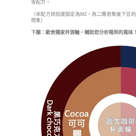
等配方。
（本配方烘焙度固定為M2，為二爆密集後下豆
現象）
下圖：歐舍獨家杯測輪，輔助您分析喝到的風味