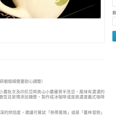
與研磨粗細需要耐心調整）
選小農批次及印尼亞齊高山小農優質半洗豆
，風味有濃濃的
香型且習慣添加糖漿，製作成冰咖啡或是高濃度義式咖啡
麼深的烘焙度，建議可嘗試「熱帶風情」或是「叢林冒險」