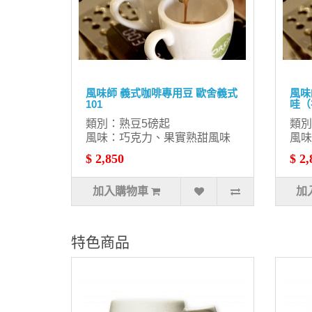
風味師 義式咖啡專用豆 歐舍義式
風味
101
哇（
類別：熟豆5磅起
類別
風味：巧克力、果實熟甜風味
風味
$ 2,850
$ 2,
加入購物車
加
特色商品