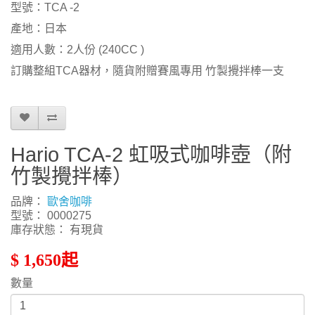
型號：TCA -2
產地：日本
適用人數：2人份 (240CC )
訂購整組TCA器材，隨貨附贈賽風專用 竹製攪拌棒一支
Hario TCA-2 虹吸式咖啡壺（附
竹製攪拌棒）
品牌：
歐舍咖啡
型號： 0000275
庫存狀態： 有現貨
$ 1,650起
數量