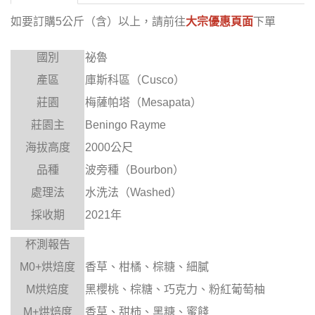
如要訂購5公斤（含）以上，
請前往
大宗優惠頁面
下單
國別
祕魯
產區
庫斯科區（Cusco）
莊園
梅薩帕塔（Mesapata）
莊園主
Beningo Rayme
海拔高度
2000公尺
品種
波旁種（Bourbon）
處理法
水洗法（Washed）
採收期
2021年
杯測報告
M0+
烘焙度
香草、柑橘、棕糖、細膩
M
烘焙度
黑櫻桃、棕糖、巧克力、粉紅葡萄柚
M+
烘焙度
香草、甜柿、黑糖、蜜餞