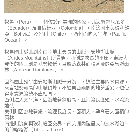
祕魯（Peru），一個位於南美洲的國家，北邊緊鄰厄瓜多
（Ecuador）及哥倫比亞（Colombia），南邊國土與玻利維
亞（Bolivia）及智利（Chile），西側面向太平洋（Pacific
Ocean）。
祕魯國土從北到南由陸地上最長的山脈－安地斯山脈
（Andes Mountains）所貫穿，西側是狹長的平原，東邊大
部份的國土則是地勢較低，且覆蓋森林面積甚廣的亞馬遜雨
林（Amazon Rainforest）。
因為國土幾乎由安地斯山脈一分為二，這裡主要的水資源，
來自地勢較高的山脈頂峰，不過東西兩側的地勢差異，也使
得水資源流勢不盡相同。
西側注入太平洋，因為地勢斜度高，且河流長度短，水流流
速快。
東側則因為地勢緩，流經長度長、面積大，孕育著大面積的
雨林。
南邊則流向與玻利維亞交界、南美洲內陸最大的淡水湖泊－
的的喀喀湖（Titicaca Lake）。