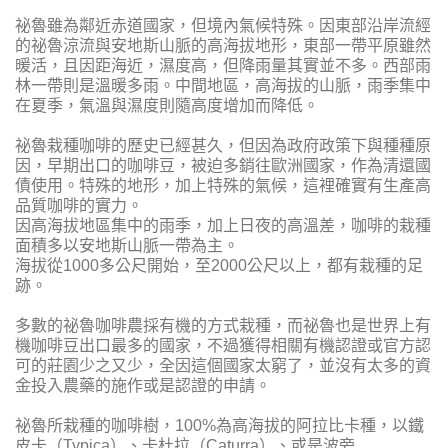
祕魯雖為鄰近赤道國家，但境內氣候特殊。因東部沿岸流經
的祕魯涼流與安地斯山脈的高海拔地形，東部一帶平原雖然
暖活，且因距海近，濕度高，但降雨量其實並不多。西部雨
林一帶則是溫暖多雨。中間地區，高海拔的山脈，雨季集中
在夏季，氣溫與濕度則隨高度增加而降低。
祕魯栽種咖啡的歷史已經甚久，但因為政府政策下與種種原
因，早期出口的咖啡豆，被迫多銷往歐洲國家，作為清還國
債使用。特殊的地形，加上特殊的氣候，這裡確實有生產高
品質咖啡的實力。
因高海拔地區集中的雨季，加上日夜的高溫差，咖啡的栽種
面積多以安地斯山脈一帶為主。
海拔從1000多公尺開始，至2000公尺以上，都有栽種的足
跡。
多數的祕魯咖啡農採有機的方式栽種，而祕魯也是世界上有
機咖啡豆出口最多的國家，不過獲得相關有機認證或官方認
可的莊園少之又少，全因這個國家太窮了，並沒有太多的資
金投入農藥的施作或是認證的申請。
祕魯所栽種的咖啡樹，100%為高海拔的阿拉比卡種，以鐵
皮卡（Typica）、卡杜拉（Caturra）、或是波旁