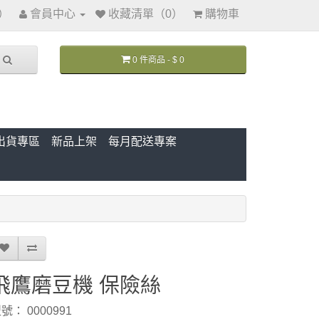
訊）
會員中心
收藏清單（0）
購物車
0 件商品 - $ 0
出貨專區
新品上架
每月配送專案
飛鷹磨豆機 保險絲
號： 0000991