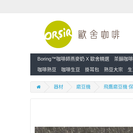
Boring™咖啡師燕麥奶 X 歐舍精選
茶韻咖啡
咖啡熟豆
咖啡生豆
掛耳包
熟豆大宗
生
器材
磨豆機
飛鷹磨豆機 