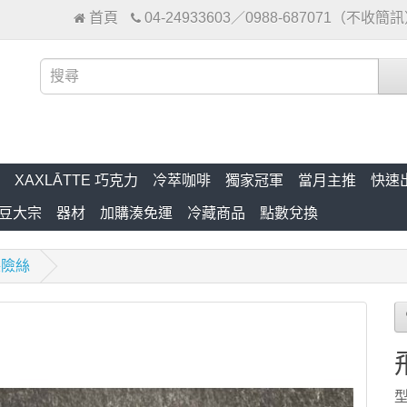
首頁
04-24933603／0988-687071（不收簡
XAXLĀTTE 巧克力
冷萃咖啡
獨家冠軍
當月主推
快速
豆大宗
器材
加購湊免運
冷藏商品
點數兌換
保險絲
型