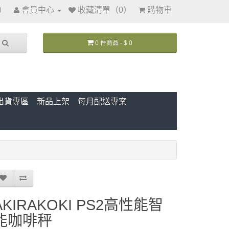
訊）
會員中心
收藏清單（0）
購物車
0 件商品 - $ 0
出貨專區
新品上架
每月配送專案
AKIRAKOKI PS2高性能智
能咖啡秤