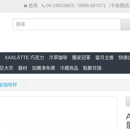
首頁
04-24933603／0988-687071（不收簡
XAXLĀTTE 巧克力
冷萃咖啡
獨家冠軍
當月主推
快速
豆大宗
器材
加購湊免運
冷藏商品
點數兌換
智能咖啡秤