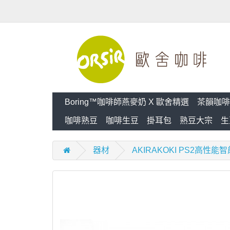
Boring™咖啡師燕麥奶 X 歐舍精選
茶韻咖啡
咖啡熟豆
咖啡生豆
掛耳包
熟豆大宗
生
器材
AKIRAKOKI PS2高性能