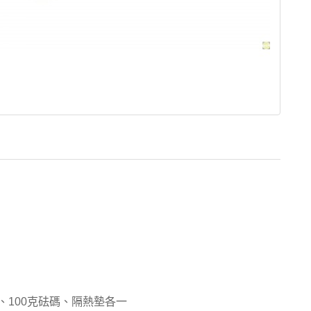
線、100克砝碼、隔熱墊各一