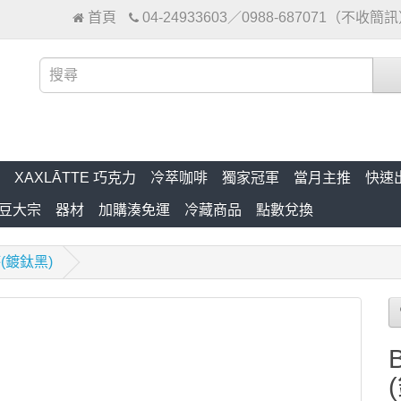
首頁
04-24933603／0988-687071（不收簡
XAXLĀTTE 巧克力
冷萃咖啡
獨家冠軍
當月主推
快速
豆大宗
器材
加購湊免運
冷藏商品
點數兌換
鋼杯(鍍鈦黑)