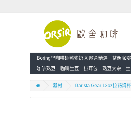
Boring™咖啡師燕麥奶 X 歐舍精選
茶韻咖啡
咖啡熟豆
咖啡生豆
掛耳包
熟豆大宗
生
器材
Barista Gear 12oz拉花