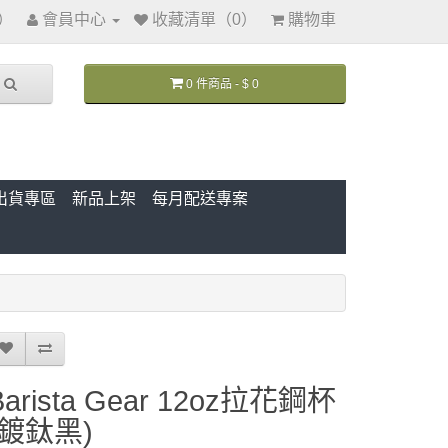
訊）
會員中心
收藏清單（0）
購物車
0 件商品 - $ 0
出貨專區
新品上架
每月配送專案
Barista Gear 12oz拉花鋼杯
(鍍鈦黑)