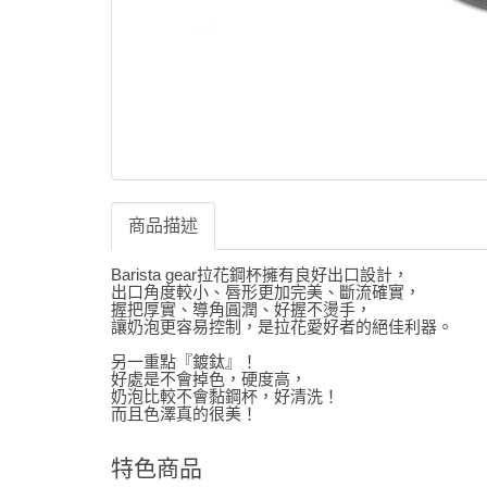
商品描述
Barista gear拉花鋼杯擁有良好出口設計，
出口角度較小、唇形更加完美、斷流確實，
握把厚實、導角圓潤、好握不燙手，
讓奶泡更容易控制，是拉花愛好者的絕佳利器。
另一重點『鍍鈦』！
好處是不會掉色，硬度高，
奶泡比較不會黏鋼杯，好清洗！
而且色澤真的很美！
特色商品