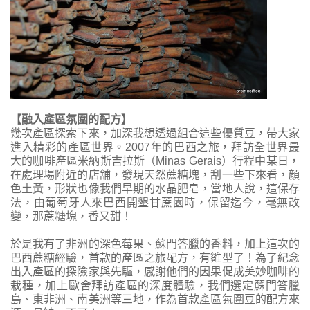
【融入產區氛圍的配方】
幾次產區探索下來，加深我想透過組合這些優質豆，帶大家
進入精彩的產區世界。2007年的巴西之旅，拜訪全世界最
大的咖啡產區米納斯吉拉斯（Minas Gerais）行程中某日，
在處理場附近的店舖，發現天然蔗糖塊，刮一些下來看，顏
色土黃，形狀也像我們早期的水晶肥皂，當地人說，這保存
法，由葡萄牙人來巴西開墾甘蔗園時，保留迄今，毫無改
變，那蔗糖塊，香又甜！
於是我有了非洲的深色莓果、蘇門答臘的香料，加上這次的
巴西蔗糖經驗，首款的產區之旅配方，有雛型了！為了紀念
出入產區的探險家與先驅，感謝他們的因果促成美妙咖啡的
栽種，加上歐舍拜訪產區的深度體驗，我們選定蘇門答臘
島、東非洲、南美洲等三地，作為首款產區氛圍豆的配方來