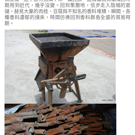
期用到近代，幾乎沒變。回到集散地，信步走入陰暗的倉
儲，赫見大量的肉桂、豆蔻與不知名的香料堆積，瞬間，各
種香料濃郁的撲來，時間彷彿回到香料群島全盛的貿易時
期。