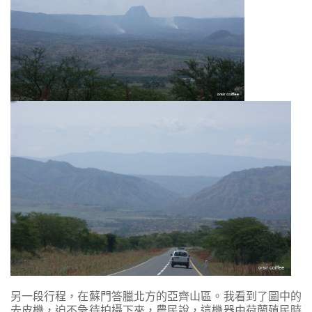
另一段行程，在蘇門答臘北方的亞齊山區。我看到了圖中的
去皮機，迫不急待拍攝下來，農民說，這機器由荷蘭殖民時