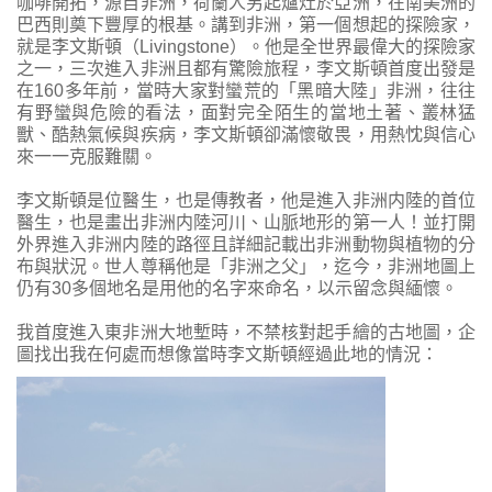
咖啡開拓，源自非洲，荷蘭人另起爐灶於亞洲，在南美洲的
巴西則奠下豐厚的根基。講到非洲，第一個想起的探險家，
就是李文斯頓（Livingstone）。他是全世界最偉大的探險家
之一，三次進入非洲且都有驚險旅程，李文斯頓首度出發是
在160多年前，當時大家對蠻荒的「黑暗大陸」非洲，往往
有野蠻與危險的看法，面對完全陌生的當地土著、叢林猛
獸、酷熱氣候與疾病，李文斯頓卻滿懷敬畏，用熱忱與信心
來一一克服難關。
李文斯頓是位醫生，也是傳教者，他是進入非洲内陸的首位
醫生，也是畫出非洲内陸河川、山脈地形的第一人！並打開
外界進入非洲内陸的路徑且詳細記載出非洲動物與植物的分
布與狀況。世人尊稱他是「非洲之父」，迄今，非洲地圖上
仍有30多個地名是用他的名字來命名，以示留念與緬懷。
我首度進入東非洲大地塹時，不禁核對起手繪的古地圖，企
圖找出我在何處而想像當時李文斯頓經過此地的情況：