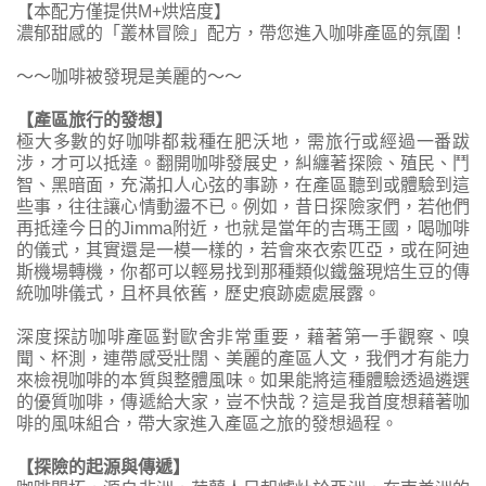
【本配方僅提供M+烘焙度】
濃郁甜感的「叢林冒險」配方，帶您進入咖啡產區的氛圍！
～～咖啡被發現是美麗的～～
【產區旅行的發想】
極大多數的好咖啡都栽種在肥沃地，需旅行或經過一番跋
涉，才可以抵達。翻開咖啡發展史，糾纏著探險、殖民、鬥
智、黑暗面，充滿扣人心弦的事跡，在產區聽到或體驗到這
些事，往往讓心情動盪不已。例如，昔日探險家們，若他們
再抵達今日的Jimma附近，也就是當年的吉瑪王國，喝咖啡
的儀式，其實還是一模一樣的，若會來衣索匹亞，或在阿迪
斯機場轉機，你都可以輕易找到那種類似鐵盤現焙生豆的傳
統咖啡儀式，且杯具依舊，歷史痕跡處處展露。
深度探訪咖啡產區對歐舍非常重要，藉著第一手觀察、嗅
聞、杯測，連帶感受壯闊、美麗的產區人文，我們才有能力
來檢視咖啡的本質與整體風味。如果能將這種體驗透過遴選
的優質咖啡，傳遞給大家，豈不快哉？這是我首度想藉著咖
啡的風味組合，帶大家進入產區之旅的發想過程。
【探險的起源與傳遞】