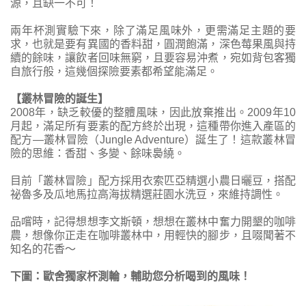
源，且缺一不可！
兩年杯測實驗下來，除了滿足風味外，更需滿足主題的要
求，也就是要有異國的香料甜，圓潤飽滿，深色莓果風與持
續的餘味，讓飲者回味無窮，且要容易沖煮，宛如背包客獨
自旅行般，這幾個探險要素都希望能滿足。
【叢林冒險的誕生】
2008年，缺乏較優的整體風味，因此放棄推出。2009年10
月起，滿足所有要素的配方終於出現，這種帶你進入產區的
配方—叢林冒險（Jungle Adventure）誕生了！這款叢林冒
險的思維：香甜、多變、餘味裊繞。
目前「叢林冒險」配方採用衣索匹亞精選小農日曬豆，搭配
祕魯多及瓜地馬拉高海拔精選莊園水洗豆，來維持調性。
品嚐時，記得想想李文斯頓，想想在叢林中奮力開墾的咖啡
農，想像你正走在咖啡叢林中，用輕快的腳步，且啜聞著不
知名的花香～
下圖：歐舍獨家杯測輪，輔助您分析喝到的風味！