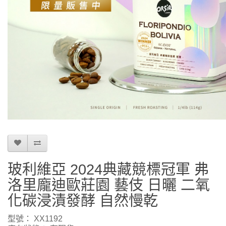
玻利維亞 2024典藏競標冠軍 弗
洛里龐迪歐莊園 藝伎 日曬 二氧
化碳浸漬發酵 自然慢乾
型號： XX1192