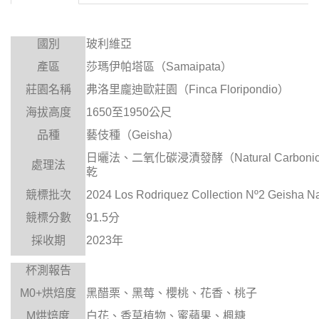
國別
玻利維亞
產區
莎瑪伊帕塔區（
Samaipata
）
莊園名稱
弗洛里龐迪歐莊園（
Finca Floripondio
）
海拔高度
1650
至
1950
公尺
品種
藝伎種（
Geisha
）
日曬法、二氧化碳浸漬發酵
（
Natural Carboni
處理法
乾
競標批次
2024
Los Rodriquez Collection Nº2 Geisha N
競標分數
91.5
分
採收期
2023
年
杯測報告
M0+
烘焙度
黑醋栗、黑莓、櫻桃、花香、桃子
M
烘焙度
白花、香草植物、蜜蘋果、楓糖