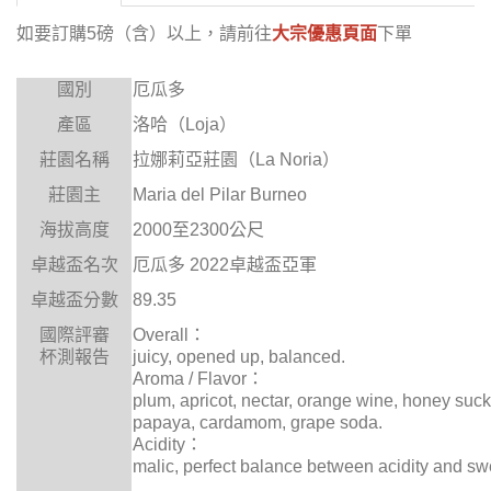
如要訂購5磅（含）以上，
請前往
大宗優惠頁面
下單
國別
厄瓜多
產區
洛哈（
Loja
）
莊園名稱
拉娜莉亞莊園（
La Noria
）
莊園主
Maria del Pilar Burneo
海拔高度
2000
至
2300
公尺
卓越盃名次
厄瓜多
2022
卓越盃亞軍
卓越盃分數
89.35
國際評審
Overall
：
杯測報告
juicy, opened up, balanced.
Aroma / Flavor
：
plum, apricot, nectar, orange wine, honey suckl
papaya, cardamom, grape soda.
Acidity
：
malic, perfect balance between acidity and sw