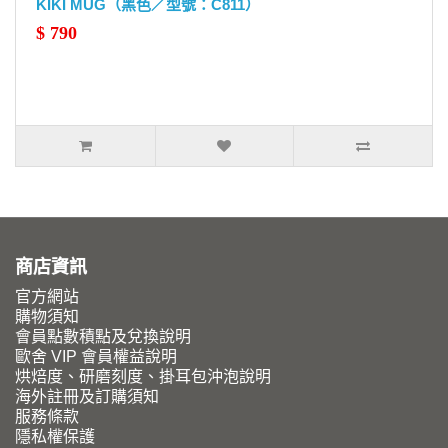
KIKI MUG（黑色／型號：C811）
$ 790
商店資訊
官方網站
購物須知
會員點數積點及兌換說明
歐舍 VIP 會員權益說明
烘焙度、研磨刻度、掛耳包沖泡說明
海外註冊及訂購須知
服務條款
隱私權保護