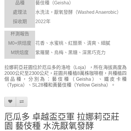
品種
藝伎種（
Geisha
）
處理法
水洗法，厭氧發酵（
Washed Anaerobic
）
採收期
2022
年
杯測報告
M0+
烘焙度
花香、水蜜桃、紅醋栗、清爽、細膩
M
烘焙度
紫羅蘭、烏梅、黑糖、深黑巧克力
拉娜莉亞莊園位於厄瓜多的洛哈（Loja），所在海拔高度為
2000公尺至2300公尺，莊園共種植8萬株咖啡樹，共種植四
個品種，分別為：藝伎種（Geisha）、鐵皮卡種
（Typica）、SL28種和黃藝伎種（Yellow Geisha）。
厄瓜多 卓越盃亞軍 拉娜莉亞莊
園 藝伎種 水洗厭氧發酵