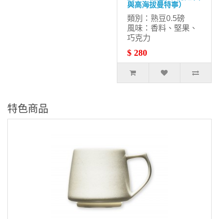
與高海拔曼特寧）
類別：熟豆0.5磅
風味：香料、堅果、
巧克力
$ 280
特色商品