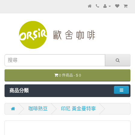
0 件商品 - $ 0
商品分類
咖啡熟豆
印尼 黃金曼特寧