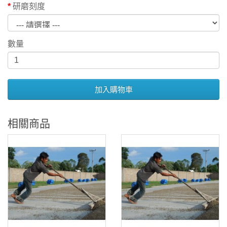
研磨刻度
數量
加入購物車
相關商品