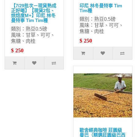
【7/29批次－現貨熟成
印尼 林冬曼特寧 Tim
正好喝】【現貨2包、
Tim種
烘焙度M+】印尼 林冬
類別：熟豆0.5磅
曼特寧 Tim Tim種
風味：甘草、可可、
類別：熟豆0.5磅
焦糖、肉桂
風味：甘草、可可、
$ 250
焦糖、肉桂
$ 250
歐舍經典咖啡 莊園級
曼巴（精選莊園級巴西