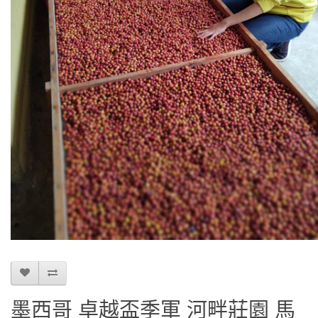
墨西哥 卓越盃季軍 河畔莊園 馬