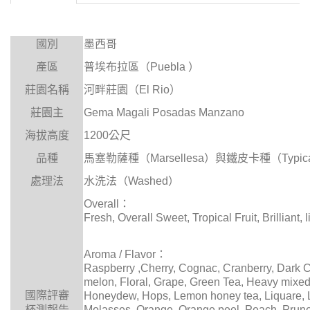
國別
墨西哥
產區
普埃布拉區（
）
Puebla
莊園名稱
河畔莊園（
）
El Rio
莊園主
Gema Magali Posadas Manzano
海拔高度
公尺
1200
品種
馬塞勒薩種（
）與鐵皮卡種（
Marsellesa
Typic
處理法
水洗法（
）
Washed
：
Overall
Fresh, Overall Sweet, Tropical Fruit, Brilliant,
：
Aroma / Flavor
Raspberry ,Cherry, Cognac, Cranberry, Dark 
melon, Floral, Grape, Green Tea, Heavy mixed
國際評審
Honeydew, Hops, Lemon honey tea, Liquare, 
杯測報告
Molasses, Orange, Orange peel, Peach, Prune