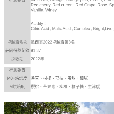
Red cherry, Red current, Red Grape, Rose, Spi
Vanilla, Winey
：
Acidity
Citric Acid , Malic Acid , Complex , Bright,Livel
卓越盃名次
墨西哥
卓越盃第
名
2022
3
莊園得獎紀錄
91.37
採收期
年
2022
杯測報告
烘焙度
香草、柑橘、荔枝、蜜甜、細膩
M0+
烘焙度
櫻桃、芒果青、柳橙、橘子糖、生津感
M