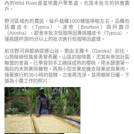
內的Wild River是當地農戶聚集處，也是本批次的供應農
戶。
野河區域內的農民，每戶栽種1000棵咖啡樹左右，品種包
括鐵皮卡（Typica）、波旁（Bourbon）與阿露莎
（Arusha），歐舍本批次低咖啡因專挑鐵皮卡（Typica），
僅挑選杯測85分以上的批次進行低咖啡因處理。
前往野河與都納提娜山谷，需由戈羅卡（Goroka）前往，
山勢陡峭但風景青翠秀麗。山區的咖啡農，尤其有參加社區
聯盟的會員，已學習到手工摘採成熟的櫻桃，用水篩選第一
階段的未熟果與雜物，再用小型去果皮機去除果皮與果肉，
接著進行約36小時的發酵，之後再洗淨，並用棚架日曬，下
圖為小農工作的照片：