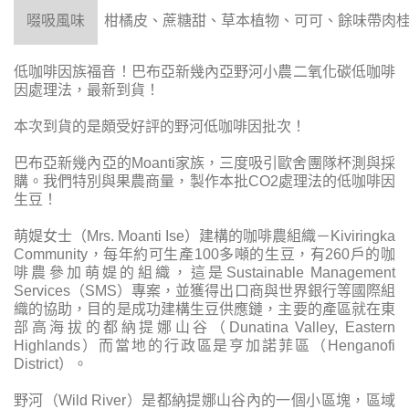
啜吸風味
柑橘皮、蔗糖甜、草本植物、可可、餘味帶肉
低咖啡因族福音！巴布亞新幾內亞野河小農二氧化碳低咖啡
因處理法，最新到貨！
本次到貨的是頗受好評的野河低咖啡因批次！
巴布亞新幾內亞的Moanti家族，三度吸引歐舍團隊杯測與採
購。我們特別與果農商量，製作本批CO2處理法的低咖啡因
生豆！
萌媞女士（Mrs. Moanti Ise）建構的咖啡農組織－Kiviringka
Community，每年約可生產100多噸的生豆，有260戶的咖
啡農參加萌媞的組織，這是Sustainable Management
Services（SMS）專案，並獲得出口商與世界銀行等國際組
織的協助，目的是成功建構生豆供應鏈，主要的產區就在東
部高海拔的都納提娜山谷（Dunatina Valley, Eastern
Highlands）而當地的行政區是亨加諾菲區（Henganofi
District）。
野河（Wild River）是都納提娜山谷內的一個小區塊，區域