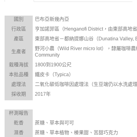
國別
巴布亞新幾內亞
行政區
亨加諾菲區（Henganofi District，由東部高
產區
東部高地省－都納提娜山谷（Dunatina Valley, Eas
野河小農（Wild River micro lot），隸屬咖啡農組
生產者
Community
栽種海拔
1800到1900公尺
本批品種
鐵皮卡（Typica）
處理法
二氧化碳低咖啡因處理法（生豆端仍以水洗處
採收期
2017年
杯測報告
乾香
蔗糖、草本與可可
濕香
蔗糖、草本植物、榛果甜、苦甜巧克力