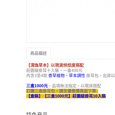
商品描述
【清逸草本】
以現貨烘焙度搭配
莊園級掛耳十入裝，一盒400元
內含3至4款
香草植物、草本調性
掛耳包，出貨以
三盒1000元
，品項無法指定，以現貨搭配
訂購三盒
掛耳包，請至優惠價頁面下單↓
【盒裝】【三盒1000元】莊園級掛耳10入裝
特色商品