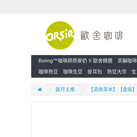
Boring™咖啡師燕麥奶 X 歐舍精選
茶韻咖啡
咖啡熟豆
咖啡生豆
掛耳包
熟豆大宗
生
當月主推
【清逸草本】【盒裝】