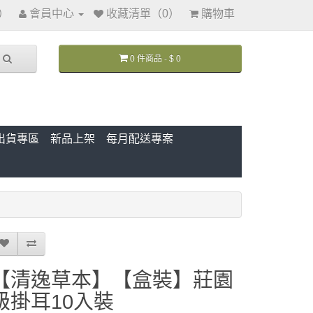
訊）
會員中心
收藏清單（0）
購物車
0 件商品 - $ 0
出貨專區
新品上架
每月配送專案
【清逸草本】【盒裝】莊園
級掛耳10入裝