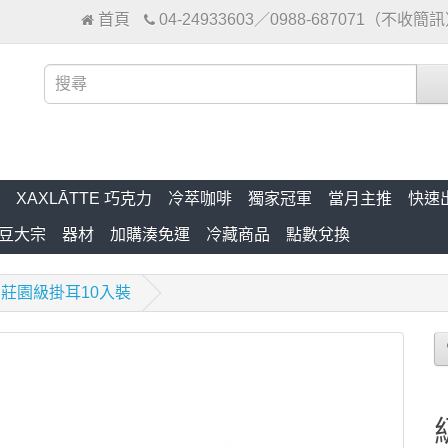
首頁
04-24933603／0988-687071（不收簡
XAXLĀTTE 巧克力
冷萃咖啡
獨家冠軍
當月主推
快速
豆大宗
器材
加購湊免運
冷藏商品
點數兌換
莊園級掛耳10入裝