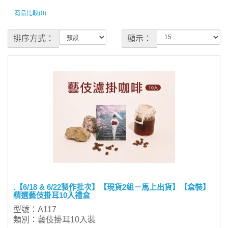
商品比較(0)
排序方式：
顯示：
.【6/18 & 6/22製作批次】【現貨2組－馬上出貨】【盒裝】
精選藝伎掛耳10入禮盒
型號：A117
類別：藝伎掛耳10入裝