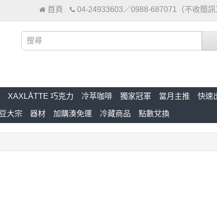
首頁
04-24933603／0988-687071（不收簡
XAXLĀTTE 巧克力
冷萃咖啡
獨家冠軍
當月主推
快速
豆大宗
器材
加購湊免運
冷藏商品
點數兌換