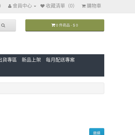
訊）
會員中心
收藏清單（0）
購物車
0 件商品 - $ 0
出貨專區
新品上架
每月配送專案
繼續