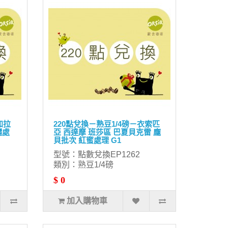
加拉
220點兌換－熟豆1/4磅－衣索匹
曬處
亞 西達摩 班莎區 巴夏貝克雷 龐
貝批次 紅蜜處理 G1
型號：點數兌換EP1262
類別：熟豆1/4磅
$ 0
加入購物車