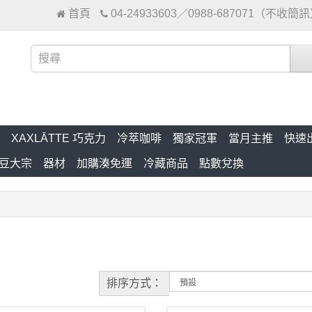
首頁
04-24933603／0988-687071（不收簡
XAXLĀTTE 巧克力
冷萃咖啡
獨家冠軍
當月主推
快速
豆大宗
器材
加購湊免運
冷藏商品
點數兌換
排序方式：