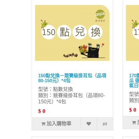
150點兌換－競賽級掛耳包（品項
17
80-150元）*4包
瓜 
氧日
型號：點數兌換
型號
類別：競賽級掛耳包（品項80-
類別
150元）*4包
$ 0
$ 0
加入購物車