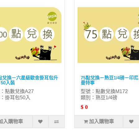
0點兌換－六星級歐舍掛耳包升
75點兌換－熟豆1/4磅－印尼
 50入裝
曼特寧
：點數兌換A27
型號：點數兌換M172
：掛耳包50入
類別：熟豆1/4磅
$ 0
加入購物車
加入購物車