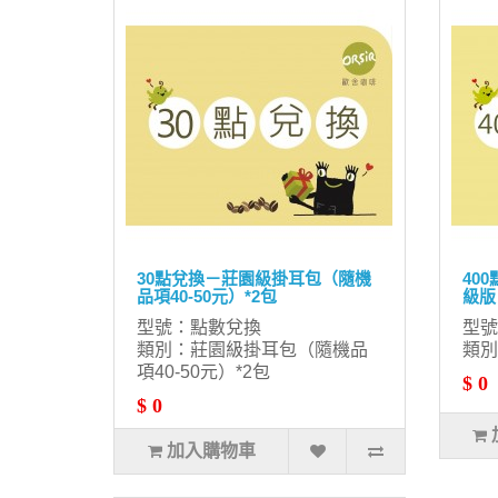
30點兌換－莊園級掛耳包（隨機
40
品項40-50元）*2包
級版
型號：點數兌換
型號
類別：莊園級掛耳包（隨機品
類別
項40-50元）*2包
$ 0
$ 0
加入購物車