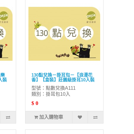
果樂
130點兌換－掛耳包－【浪漫花
入裝
香】【盒裝】莊園級掛耳10入裝
型號：點數兌換A111
類別：掛耳包10入
$ 0
加入購物車