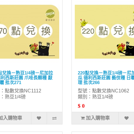
0點兌換－熟豆1/4磅－尼加拉
220點兌換－熟豆1/4磅－尼
德利西斯莊園 爪哇長顆種 厭
瓜 德利西斯莊園 藝伎種 日
曬 批次271
理 批次266
：點數兌換NC1112
型號：點數兌換NC1062
：熟豆1/4磅
類別：熟豆1/4磅
$ 0
加入購物車
加入購物車