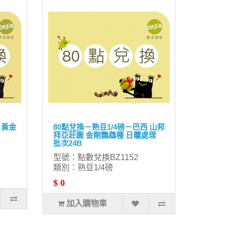
 黃金
80點兌換－熟豆1/4磅－巴西 山邦
拜亞莊園 金剛鸚鵡種 日曬處理
批次24B
型號：點數兌換BZ1152
類別：熟豆1/4磅
$ 0
加入購物車