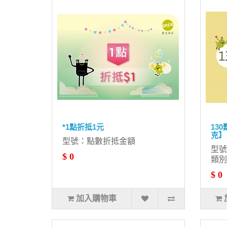
*1點折抵1元
13
克】
型號：點數折抵金額
型號
$ 0
類別
$ 0
加入購物車