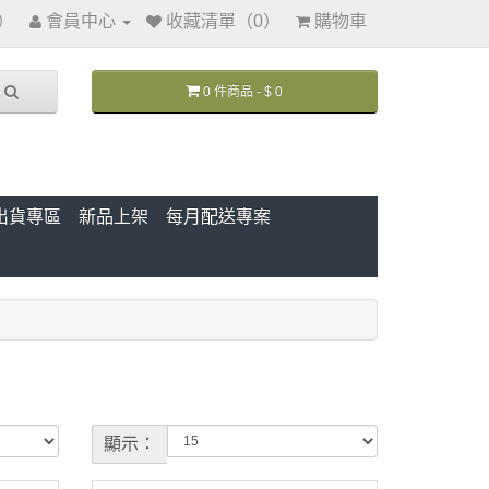
訊）
會員中心
收藏清單（0）
購物車
0 件商品 - $ 0
出貨專區
新品上架
每月配送專案
顯示：