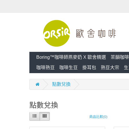
Boring™咖啡師燕麥奶 X 歐舍精選
茶韻咖啡
咖啡熟豆
咖啡生豆
掛耳包
熟豆大宗
生
點數兌換
點數兌換
商品比較(0)