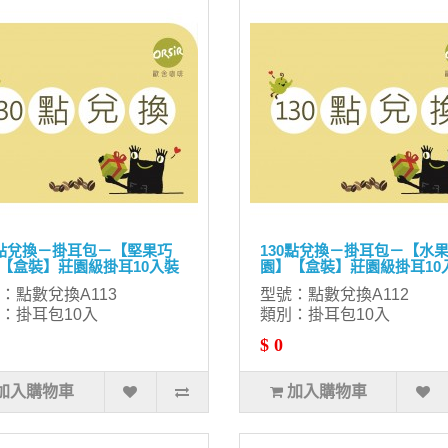
0點兌換－掛耳包－【堅果巧
130點兌換－掛耳包－【水
【盒裝】莊園級掛耳10入裝
園】【盒裝】莊園級掛耳10
：點數兌換A113
型號：點數兌換A112
：掛耳包10入
類別：掛耳包10入
$ 0
加入購物車
加入購物車